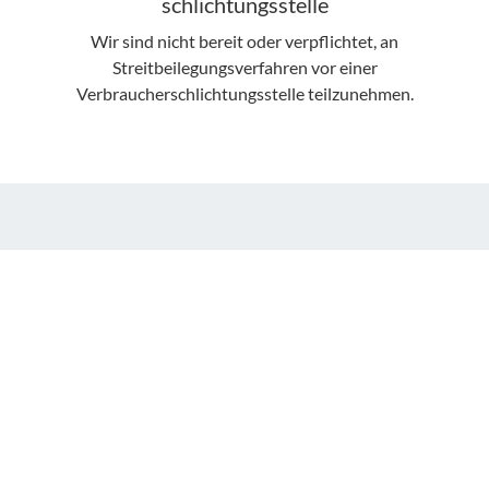
schlichtungs­stelle
Wir sind nicht bereit oder verpflichtet, an
Streitbeilegungsverfahren vor einer
Verbraucherschlichtungsstelle teilzunehmen.
Site Notice
Information pursuant to Sect. 5 German
Telemedia Act (TMG)
HW Projekt GmbH
Steinstraße 17
46348 Raesfeld
Commercial Register: HRB 19084