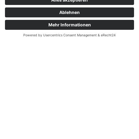
ANALYSIEREN UND BERATEN
Als Ihr Partner für den Innenausbau bewerten und
analysieren wir Ihre Immobilie nach folgenden
Kriterien:
Erstellung einer Machbarkeitsstudie des
gewünschten Umbaus unter Berücksichtigung des
Bestandsgebäudes
Kostenanalyse für den geplanten / gewünschten
Umbau